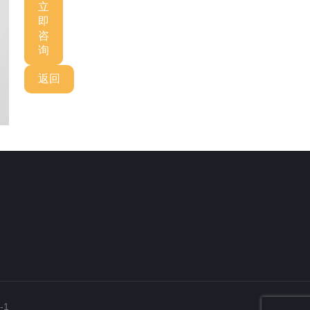
立
即
咨
询
返回
-1