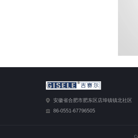
安徽省合肥市肥东区店埠镇镇北社区
86-0551-67796505
C