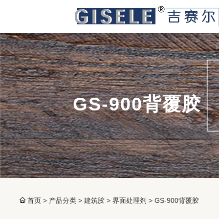
GS-900背覆胶
首页
>
产品分类
>
建筑胶
>
界面处理剂
>
GS-900背覆胶